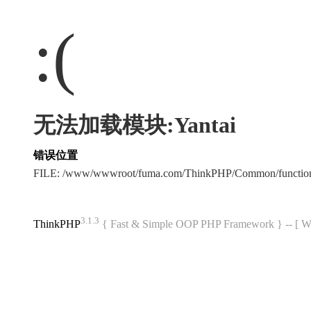
:(
无法加载模块:Yantai
错误位置
FILE: /www/wwwroot/fuma.com/ThinkPHP/Common/functi
3.1.3
ThinkPHP
{ Fast & Simple OOP PHP Framework } -- 